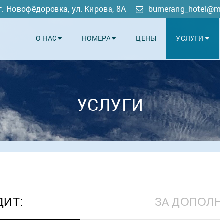
т. Новофёдоровка, ул. Кирова, 8А
bumerang_hotel@ma
О НАС
НОМЕРА
ЦЕНЫ
УСЛУГИ
УСЛУГИ
ДИТ:
ЗА ДОПОЛ